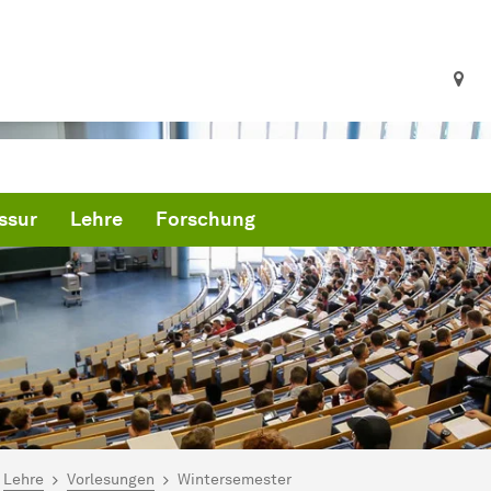
ssur
Lehre
Forschung
ind hier:
artseite
Lehre
Vorlesungen
Wintersemester