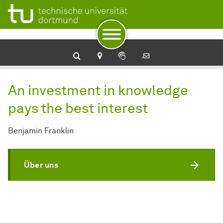
Zur Navigation
Zum Schnellzugriff
Zum Fuß der Seite mit weiteren Services
Zum Inhalt
Zur Startseite
Finance
An investment in knowledge
pays the best interest
Benjamin Franklin
Über uns