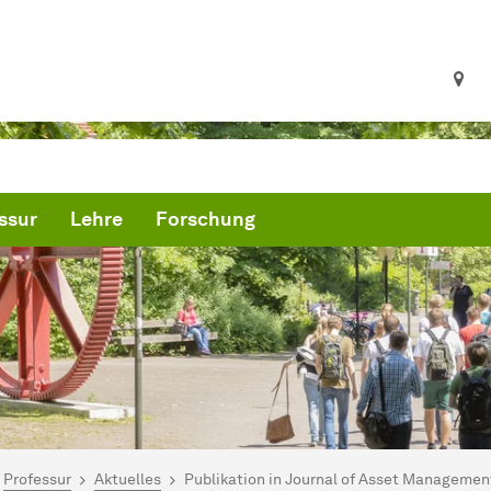
ssur
Lehre
Forschung
ind hier:
artseite
Professur
Aktuelles
Publikation in Journal of Asset Managemen