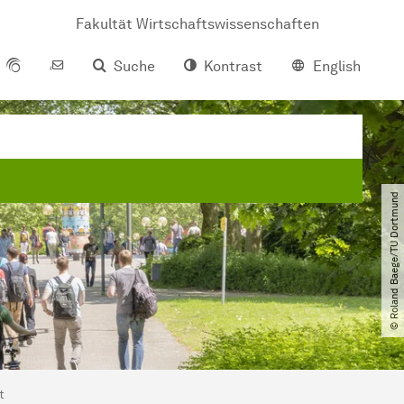
Fakultät Wirtschaftswissenschaften
Suche
Kontrast
English
© Roland Baege​/​TU Dortmund
t